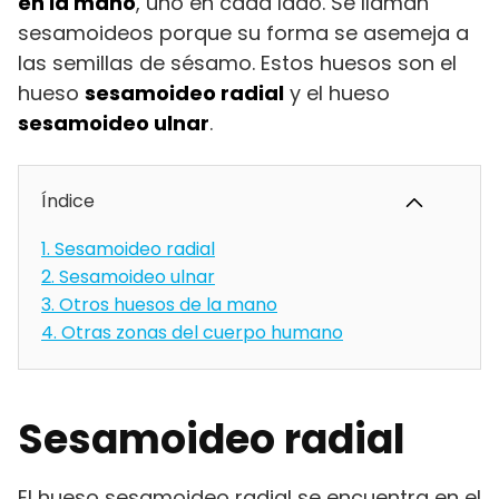
en la mano
, uno en cada lado. Se llaman
sesamoideos porque su forma se asemeja a
las semillas de sésamo. Estos huesos son el
hueso
sesamoideo radial
y el hueso
sesamoideo ulnar
.
Índice
1.
Sesamoideo radial
2.
Sesamoideo ulnar
3.
Otros huesos de la mano
4.
Otras zonas del cuerpo humano
Sesamoideo radial
El hueso sesamoideo radial se encuentra en el