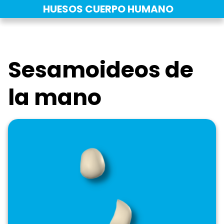
Saltar
HUESOS CUERPO HUMANO
al
contenido
Sesamoideos de
la mano