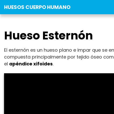
Saltar
HUESOS CUERPO HUMANO
al
contenido
Hueso Esternón
El esternón es un hueso plano e impar que se enc
compuesta principalmente por tejido óseo co
el
apéndice xifoides
.