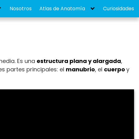
Nosotros
Atlas de Anatomía
Curiosidades
 media. Es una
estructura plana y alargada
,
es partes principales: el
manubrio
, el
cuerpo
y