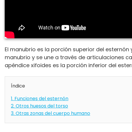
El manubrio es la porción superior del esternón y
manubrio y se une a través de articulaciones car
apéndice xifoides es la porción inferior del es
Índice
1.
Funciones del esternón
2.
Otros huesos del torso
3.
Otras zonas del cuerpo humano