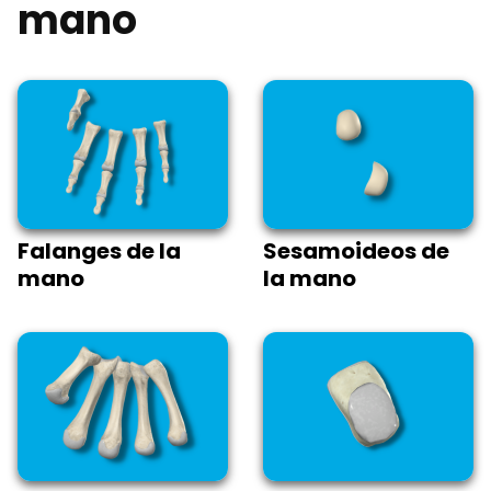
mano
Falanges de la
Sesamoideos de
mano
la mano