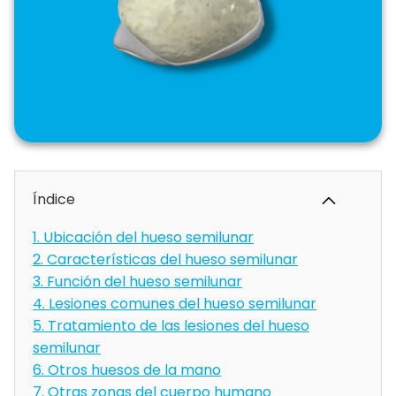
Índice
1.
Ubicación del hueso semilunar
2.
Características del hueso semilunar
3.
Función del hueso semilunar
4.
Lesiones comunes del hueso semilunar
5.
Tratamiento de las lesiones del hueso
semilunar
6.
Otros huesos de la mano
7.
Otras zonas del cuerpo humano