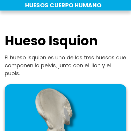
Saltar
HUESOS CUERPO HUMANO
al
contenido
Hueso Isquion
El hueso isquion es uno de los tres huesos que
componen la pelvis, junto con el ilion y el
pubis.