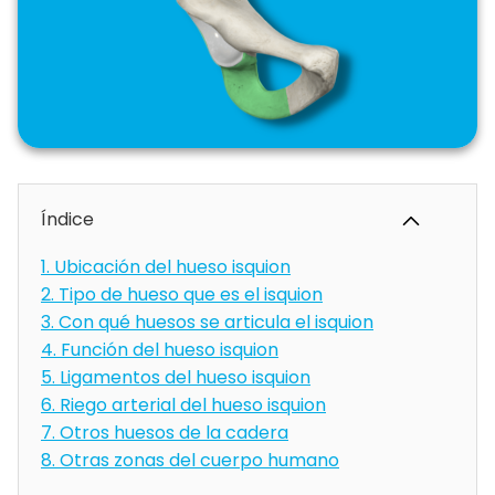
Índice
1.
Ubicación del hueso isquion
2.
Tipo de hueso que es el isquion
3.
Con qué huesos se articula el isquion
4.
Función del hueso isquion
5.
Ligamentos del hueso isquion
6.
Riego arterial del hueso isquion
7.
Otros huesos de la cadera
8.
Otras zonas del cuerpo humano