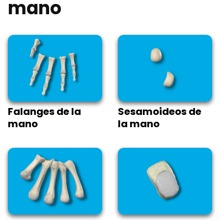
mano
Falanges de la
Sesamoideos de
mano
la mano