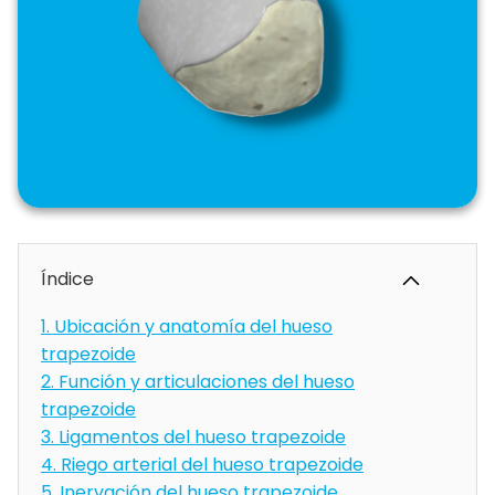
Índice
1.
Ubicación y anatomía del hueso
trapezoide
2.
Función y articulaciones del hueso
trapezoide
3.
Ligamentos del hueso trapezoide
4.
Riego arterial del hueso trapezoide
5.
Inervación del hueso trapezoide