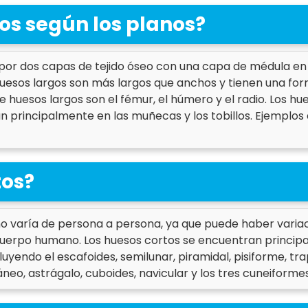
os según los planos?
or dos capas de tejido óseo con una capa de médula en e
s huesos largos son más largos que anchos y tienen una form
de huesos largos son el fémur, el húmero y el radio. Los h
principalmente en las muñecas y los tobillos. Ejemplos d
tos?
o varía de persona a persona, ya que puede haber variaci
uerpo humano. Los huesos cortos se encuentran principal
yendo el escafoides, semilunar, piramidal, pisiforme, tra
áneo, astrágalo, cuboides, navicular y los tres cuneiformes