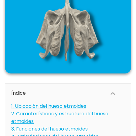
Índice
1.
Ubicación del hueso etmoides
2.
Características y estructura del hueso
etmoides
3.
Funciones del hueso etmoides